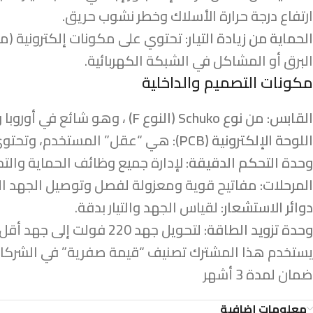
ارتفاع درجة حرارة الأسلاك وخطر نشوب حريق.
الحماية من زيادة التيار:
تحتوي على مكونات إلكترونية (مثل
البرق أو المشاكل في الشبكة الكهربائية.
مكونات التصميم والداخلية
القابس:
من
نوع Schuko (النوع F)
، وهو شائع في أوروبا 
اللوحة الإلكترونية (PCB):
هي “عقل” المستخدم، وتحتوي
وحدة التحكم الدقيقة:
لإدارة جميع وظائف الحماية والت
المرحلات:
مفاتيح قوية ومعزولة لفصل وتوصيل الجهد العالي (220 فولت) بأمان ل
دوائر الاستشعار:
لقياس الجهد والتيار بدقة.
وحدة تزويد الطاقة:
لتحويل جهد 220 فولت إلى جهد أقل لتشغيل المكونات الإلكترونية للوحة نفسها.
يستخدم هذا المشترك تصنيف “قيمة صفرية” في الشركات
ضمان لمدة 3 أشهر
معلومات إضافية