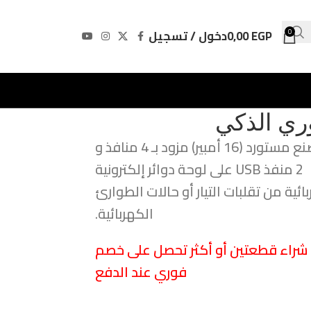
EGP
0,00
دخول / تسجيل
0
ري الذكي
شريط طاقة كوري الصنع مستورد (16 أمبير) مزود بـ 4 منافذ و
2 منفذ USB على لوحة دوائر إلكترونية
ئية من تقلبات التيار أو حالات الطوارئ
الكهربائية.
شراء قطعتين أو أكثر تحصل على خصم
فوري عند الدفع