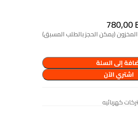
780,00
افة إلى السلة
اشتري الآن
كات كهربائيه