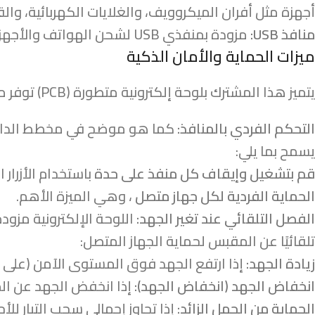
أجهزة مثل أفران الميكروويف، والغلايات الكهربائية، وا
منافذ USB:
مزودة بمنفذي USB لشحن الهواتف والأجهزة الإلكترونية، ويكون خرجها القياسي عادةً
ميزات الحماية والأمان الذكية
يتميز هذا المشترك بلوحة إلكترونية متطورة (PCB) توفر ميزات أمان متقدمة، أهمها:
التحكم الفردي بالمنافذ:
كما هو موضح في مخطط الدائرة
يسمح بما يلي:
قم بتشغيل وإيقاف كل منفذ على حدة
باستخدام الأزرار
الحماية الفردية لكل جهاز متصل
، وهي الميزة الأهم.
الفصل التلقائي عند تغير الجهد:
اللوحة الإلكترونية مزو
تلقائيًا عن المقبس لحماية الجهاز المتصل:
زيادة الجهد:
إذا ارتفع الجهد فوق المستوى الآمن (على سبيل ال
انخفاض الجهد (انخفاض الجهد):
إذا انخفض الجهد عن ال
الحماية من الحمل الزائد: