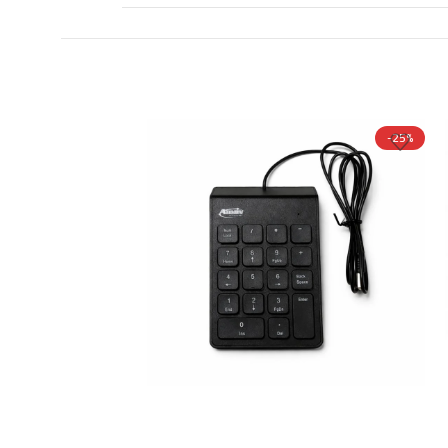
-29%
-25%
لوحة أرقام USB صغيرة ADMIN –
تصميم نحيف بعدد 19 زر