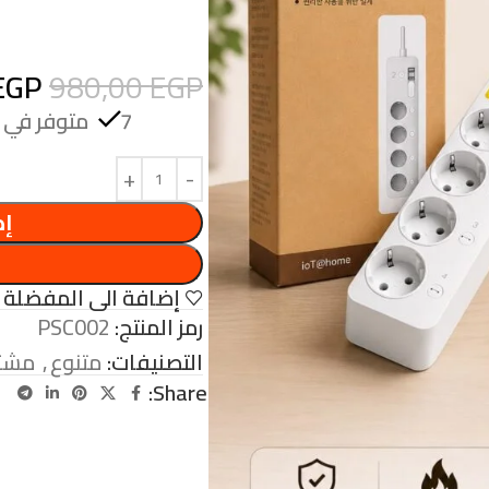
EGP
980,00
EGP
7 متوفر في المخزون (يمكن الحجز بالطلب المسبق)
إض
إضافة الى المفضلة
رمز المنتج:
PSC002
التصنيفات:
متنوع
,
مشتر
Share: