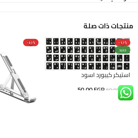
منتجات ذات صلة
-31%
-17%
جديد
استيكر كيبورد اسود
50,00
EGP
60,00
EGP
حامل لابتوب مع