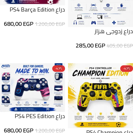
دراع PS4 Barça Edition
بتصميم برشلونة الاحترافي
680,00
EGP
1.200,00
EGP
للألعاب
دراع زدوجى هزاز
إضافة إلى السلة
285,00
EGP
405,00
EGP
إضافة إلى السلة
-43%
-43%
دراع PS4 PES Edition
بتصميم احترافي لعشاق
680,00
EGP
1.200,00
EGP
دراع PS4 Champion
كرة القدم