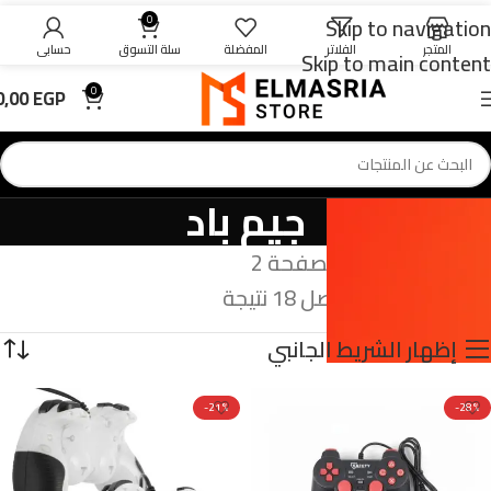
Skip to navigation
0
المتجر
الفلاتر
المفضلة
سلة التسوق
حسابي
Skip to main content
0,00
EGP
0
جيم باد
الرئيسية
جيم باد
الصفحة 2
عرض 13–18 من أصل 18 نتيجة
إظهار الشريط الجانبي
-21%
-28%