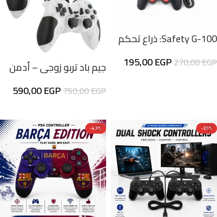
Safety G-100: ذراع تحكم
الألعاب الاحترافي للكمبيوتر
195,00
EGP
270,00
EGP
جيم باد تربو زوجى – أدمن
إضافة إلى السلة
590,00
EGP
750,00
EGP
إضافة إلى السلة
-43%
-30%