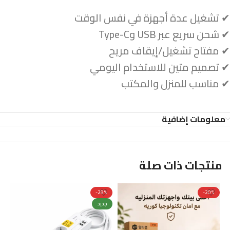
✔ تشغيل عدة أجهزة في نفس الوقت
✔ شحن سريع عبر USB وType-C
✔ مفتاح تشغيل/إيقاف مريح
✔ تصميم متين للاستخدام اليومي
✔ مناسب للمنزل والمكتب
معلومات إضافية
منتجات ذات صلة
%
-29%
-20%
جديد