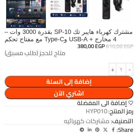
مشترك كهرباء هايبر تك SP-10 بقدرة 3000 وات –
4 مخارج + USB-A وType-C مع مفتاح تحكم
380,00
EGP
610,00
EGP
متاح للحجز (طلب مسبق)
إضافة إلى السلة
اشتري الآن
إضافة الى المفضلة
رمز المنتج:
HYP010
التصنيف:
مشتركات كهربائيه
Share: