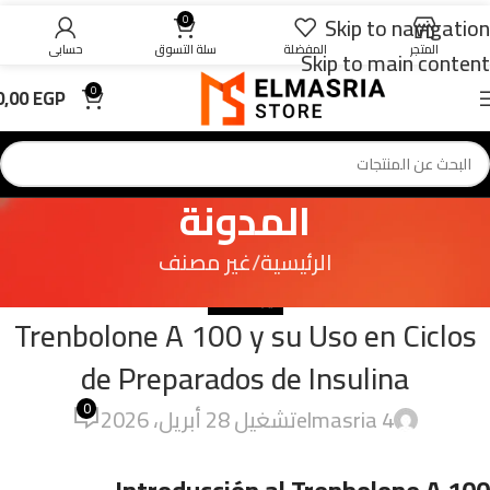
Skip to navigation
0
المتجر
المفضلة
سلة التسوق
حسابي
Skip to main content
0,00
EGP
0
المدونة
الرئيسية
غير مصنف
غير مصنف
Trenbolone A 100 y su Uso en Ciclos
de Preparados de Insulina
0
4 elmasria
تشغيل 28 أبريل، 2026