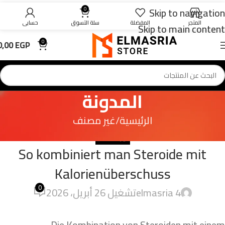
Skip to navigation
0
المتجر
المفضلة
سلة التسوق
حسابي
Skip to main content
0,00
EGP
0
المدونة
الرئيسية
غير مصنف
غير مصنف
So kombiniert man Steroide mit
Kalorienüberschuss
0
4 elmasria
تشغيل 26 أبريل، 2026
Die Kombination von Steroiden mit einem