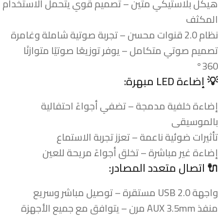
هيكل بلاستيكي متين – تصميم قوي يتحمل الاستخدام
المكثف
نظام 2.0 قنوات محسن – تجربة صوتية شاملة وغامرة
تصميم صوتي متكامل – يوفر توزيعًا صوتيًا متوازنًا
360°
💡
إضاءة LED مبهرة:
إضاءة خلفية مدمجة – تضفي أجواءً احتفالية
بالموسيقى
تأثيرات ضوئية ناعمة – تعزز تجربة الاستماع
إضاءة غير مباشرة – تخلق أجواءً مريحة للعين
🔌
اتصال متعدد المصادر:
واجهة USB 2.0 مستقرة – توصيل مباشر وسريع
منفذ AUX 3.5mm مرن – يتوافق مع جميع الأجهزة