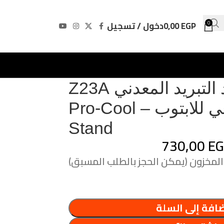
EGP
0,00
دخول / تسجيل
0
ستاند التبريد المعدني Z23A
الاحترافي للابتوب – Pro-Cool
Stand
730,00
E
افة إلى السلة