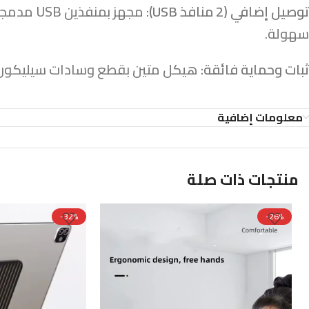
توصيل إضافي (2 منافذ USB):
مجهز بم
سهولة.
ثبات وحماية فائقة:
هيكل متين بقطع وسادات سيليكون مض
معلومات إضافية
منتجات ذات صلة
-32%
-26%