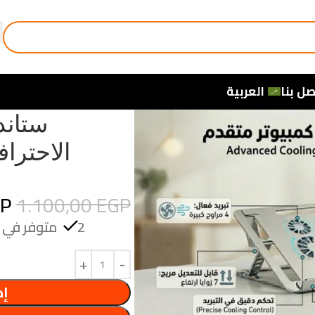
صل بنا
العربية
GP
1.100,00
EGP
2 متوفر في المخزون (يمكن الحجز بالطلب المسبق)
إض