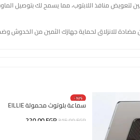
نفذين USB مدمجين لتعويض منافذ اللابتوب، مما يسمح لك بتوصيل
ادة للانزلاق لحماية جهازك الثمين من الخدوش وضمان 
-30%
سماعة بلوتوث محمولة EILLIE
EHH-321 ببطارية 1200mAh
220,00
EGP
315,00
EGP
وصوت Bass قوي