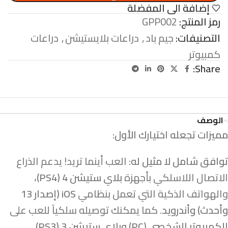
إضافة الى المفضلة
رمز المنتج:
GPP002
التصنيفات:
جيم باد
,
دراعات بلايستيشن
,
دراعات
كمبيوتر
Share:
الوصف
مميزات تجعله اختيارك الأول:
توافق شامل لا مثيل له:
العب أينما تريد! يدعم الذراع
الاتصال اللاسلكي بأجهزة
بلاي ستيشن 4 (PS4)
،
والهواتف الذكية التي تعمل بنظامي
iOS (إصدار 13
وأحدث) وأندرويد
. كما يمكنك توصيله سلكياً للعب على
الكمبيوتر الشخصي (PC) وبلاي ستيشن 3 (PS3)
.