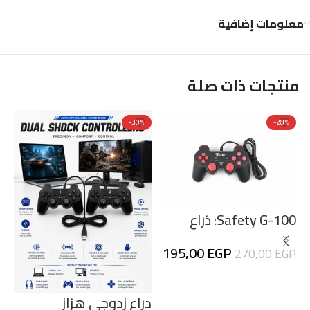
معلومات إضافية
منتجات ذات صلة
%
-30%
-28%
Safety G-100: ذراع
تحكم الألعاب الاحترافي
195,00
EGP
270,00
EGP
للكمبيوتر
بت
إضافة إلى السلة
P
ال
دراع زدوجى هزاز
P