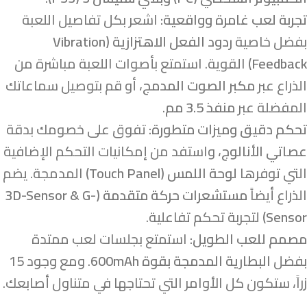
تجربة لعب غامرة وواقعية:
اشعر بكل تفاصيل اللعبة
بفضل خاصية
ردود الفعل الاهتزازية (Vibration
Feedback)
القوية. استمتع بأصوات اللعبة مباشرة من
الذراع عبر
مكبر الصوت المدمج
، أو قم بتوصيل سماعاتك
المفضلة عبر
منفذ 3.5 مم
.
تحكم دقيق وميزات متطورة:
تفوق على خصومك بدقة
عصاتي الأنالوج
، واستفد من إمكانيات التحكم الإضافية
التي توفرها
لوحة اللمس (Touch Panel)
المدمجة. يضم
الذراع أيضاً
مستشعرات حركة متقدمة (3D-Sensor & G-
Sensor)
لتجربة تحكم تفاعلية.
مصمم للعب الطويل:
استمتع بجلسات لعب ممتدة
بفضل
البطارية المدمجة بقوة 600mAh
. ومع وجود 15
زراً، ستكون كل الأوامر التي تحتاجها في متناول أصابعك.