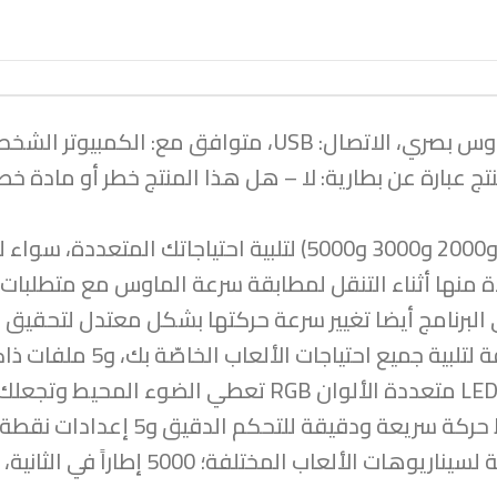
 عبارة عن بطارية: لا – هل هذا المنتج خطر أو مادة خطرة
5 مستويات نقطة لكل بوصة قابلة للتعديل (500 و1000 و2000 و3000 و00
في البرنامج أيضا تغيير سرعة حركتها بشكل معتدل لتح
(7 من أصل 9) أزرار قابلة للبرمجة 
تم اعتماد أحدث شريحة ألعاب احترافية من أفاجو ل