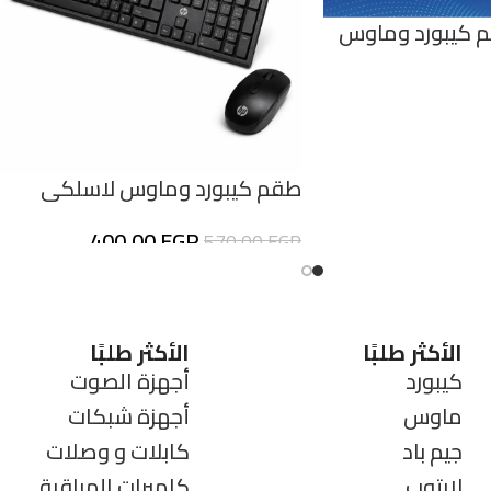
م كيبورد وماوس
لاسلكي فيليبس Philips C501
أداء موثوق
طقم كيبورد وماوس لاسلكي
2.4G للاستخدام المكتبي – تصميم
400,00
EGP
570,00
EGP
كامل مع لوحة أرقام
الأكثر طلبًا
الأكثر طلبًا
كيبورد
أجهزة الصوت
ماوس
أجهزة شبكات
جيم باد
كابلات و وصلات
لابتوب
كاميرات المراقبة