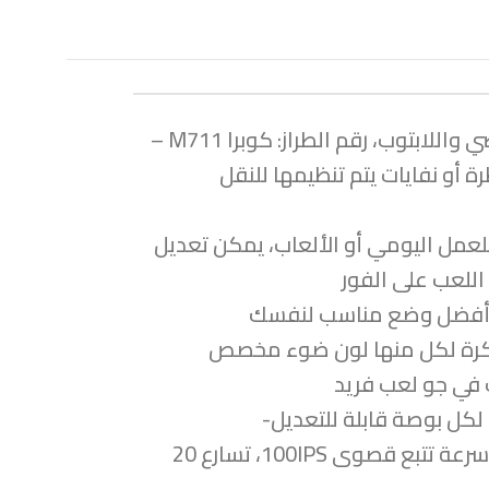
العلامة التجارية: ريدراجون، اللون: أسود، نوع الماوس: ماوس بصري، الاتصال: USB، متوافق مع: الكمبيوتر الشخصي واللابتوب، رقم الطراز: كوبرا M711 –
 أو نفايات يتم تنظيمها للنقل
50) لتلبية احتياجاتك المتعددة، سواء للعمل اليومي أو الألعاب، يمكن تعديل
قيق أفضل وضع مناسب لنفسك
تتيح إنتاجية وكفاءة فائقة لتلبية جميع احتياجات الألعاب الخاصّة بك، و5 ملفات ذاكرة لكل منها لون ضوء مخصص
التقاط حركة سريعة ودقيقة للتحكم الدقيق و5 إعدادات نقطة لكل بوصة قابلة للتعديل-
500/1000/2000/3000/5000،وقابلة للتعديل أيضاً بسرعة لسيناريوهات الألعاب المختلفة؛ 5000 إطاراً في الثانية، سرعة تتبع قصوى 100IPS، تسارع 20