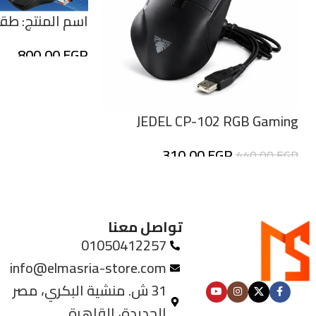
اسم المنتج: طق
800,00
EGP
بتصميم عملي و
JEDEL CP-102 RGB Gaming
Mouse – ماوس جيمينج بإضاءة
310,00
EGP
440,00
EGP
RGB
تواصل معنا
01050412257
info@elmasria-store.com
31 ش. منشية البكري، مصر
الجديدة، القاهرة