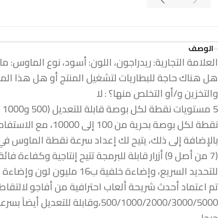
الوصف
هل هناك حاجة للبطاريات لتشغيل المنتج أو هل هذا المنتج
والتخزين و/أو التخلص منها؟ : لا
نقطة لكل بوصة بحرية من 100 إلى 10000، مع الاستفادة منها أثناء التنقل لمطابقة سرعة الماوس مع متطلبات اللعب على الفور
بالإضافة إلى ذلك، يتيح لك إعداد سرعة نقطة الماوس 
للتحديد السريع، وإضاءة خلفية ب16 مليون لون وإضاءة LED متعددة الألوان RGB تعطي الضوء المحيط وتجعلك في جو لعب فريد
جيجا