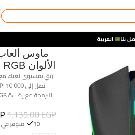
صل بنا
العربية
ماوس ألعاب
الألوان RGB طراز M711 بلون أسود
GP
1.135,00
EGP
10 متوفر في المخزون (يمكن الحجز بالطلب المسبق)