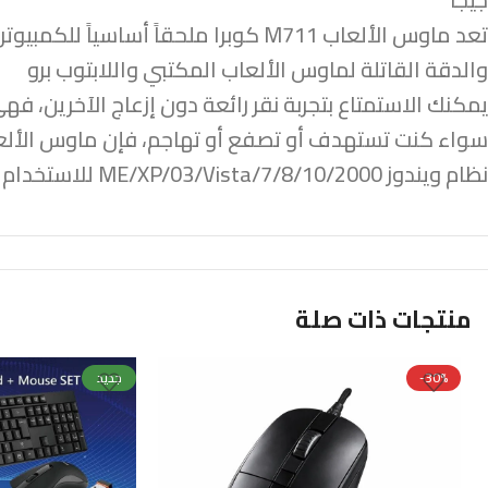
تعد ماوس الألعاب M711 كوبرا ملحقاً
والدقة القاتلة لماوس الألعاب المكتبي واللابتوب برو
يمكنك الاستمتاع بتجربة نقر رائعة دون إزعاج الآخرين، فه
سواء كنت تستهدف أو تصفع أو تهاجم، فإن ماوس الألعا
نظام ويندوز 2000/ME/XP/03/Vista/7/8/10 للاستخدام القابل للبرمجة ونظام التشغيل ماك للاستخدام العادي
منتجات ذات صلة
-30%
جديد