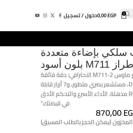
EGP
0,00
دخول / تسجيل
0
 سلكي بإضاءة متعددة
ارتقِ بمستوى لعبك مع ماوس M711-2 الاحترافي؛ دقة فائقة
تصل إلى 10,000 DPI، مستشعر بصري متطور، و7 أزرار قابلة
للبرمجة مع إضاءة RGB مذهلة. الأداء الأسرع والتحكم الأدق
في قبضتك.”
870,00
E