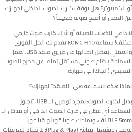
أو الكمبيوتر؟
هل توقف كارت الصوت الداخلي لجهازك
عن العمل أو أصبح صوته ضعيفاً؟
لا داعي للذهاب للصيانة أو شراء كارت صوت خارجي
مكلف! سماعة
KOMC H10
تقدم لك الحل الفوري
والعملي. بفضل اتصالها عن طريق منفذ
USB
، تعمل
السماعة بنظام صوتي مستقل تماماً عن مخرج الصوت
التقليدي (الجاك) في جهازك.
لماذا هذه السماعة هي “المنقذ” لجهازك؟
بديل لكارت الصوت:
بمجرد توصيل الـ USB، تتجاوز
السماعة أي عطل في كارت الصوت الداخلي أو مدخل الـ
3.5mm التالف، وتمنحك صوتاً قوياً ونقياً فوراً.
توصيل وتشغيل مباشر (Plug & Play):
لا تحتاج لتعريفات