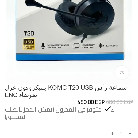
اضغط للتكبير
سماعة رأس KOMC T20 USB بميكروفون عزل
ضوضاء ENC
480,00
EGP
680,00
EGP
2 متوفر في المخزون (يمكن الحجز بالطلب
المسبق)