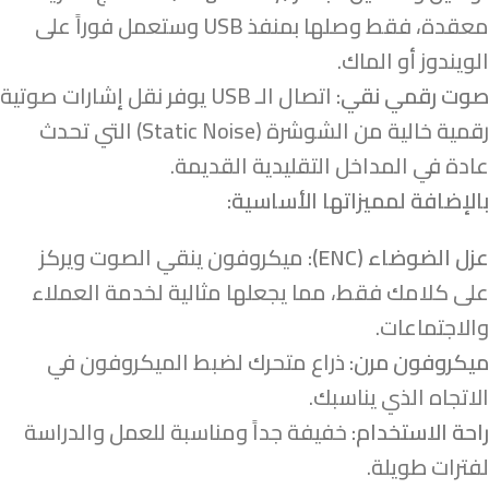
معقدة، فقط وصلها بمنفذ USB وستعمل فوراً على
الويندوز أو الماك.
صوت رقمي نقي:
اتصال الـ USB يوفر نقل إشارات صوتية
رقمية خالية من الشوشرة (Static Noise) التي تحدث
عادة في المداخل التقليدية القديمة.
بالإضافة لمميزاتها الأساسية:
عزل الضوضاء (ENC):
ميكروفون ينقي الصوت ويركز
على كلامك فقط، مما يجعلها مثالية لخدمة العملاء
والاجتماعات.
ميكروفون مرن:
ذراع متحرك لضبط الميكروفون في
الاتجاه الذي يناسبك.
راحة الاستخدام:
خفيفة جداً ومناسبة للعمل والدراسة
لفترات طويلة.