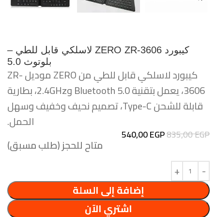
كيبورد ZERO ZR-3606 لاسلكي قابل للطي –
بلوتوث 5.0
كيبورد لاسلكي قابل للطي من ZERO موديل ZR-
3606، يعمل بتقنية Bluetooth 5.0 و2.4GHz، بطارية
قابلة للشحن Type-C، تصميم نحيف وخفيف وسهل
الحمل.
540,00
EGP
835,00
EGP
متاح للحجز (طلب مسبق)
إضافة إلى السلة
اشتري الآن