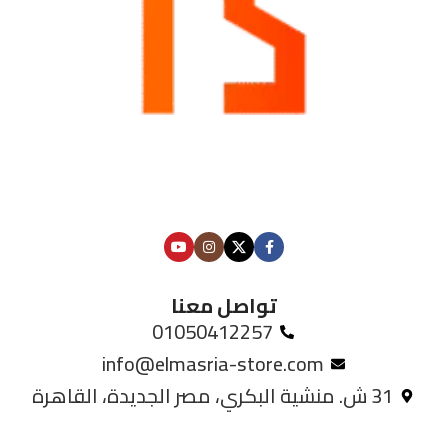
تواصل معنا
01050412257
info@elmasria-store.com
31 ش. منشية البكري، مصر الجديدة، القاهرة