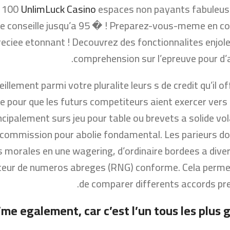
r 100
UnlimLuck Casino
espaces non payants fabuleuses
me conseille jusqu’a 95 � ! Preparez-vous-meme en co
preciee etonnant ! Decouvrez des fonctionnalites enjol
comprehension sur l’epreuve pour d’a
illement parmi votre pluralite leurs s de credit qu’il 
ue pour que les futurs competiteurs aient exercer vers 
ncipalement surs jeu pour table ou brevets a solide vola
le commission pour abolie fondamental. Les parieurs d
es morales en une wagering, d’ordinaire bordees a d
eur de numeros abreges (RNG) conforme. Cela permet i
de comparer differents accords pre
’me egalement, car c’est l’un tous les plus 