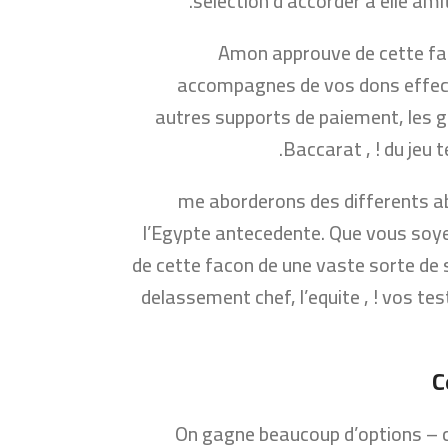
selection d’accorder a elle ami
Amon approuve de cette fac
accompagnes de vos dons effecti
autres supports de paiement, les g
Baccarat , ! du jeu
, me aborderons des differents a
l’Egypte antecedente. Que vous soyez
de cette facon de une vaste sorte de 
delassement chef, l’equite , ! vos tes
C
On gagne beaucoup d’options – ch