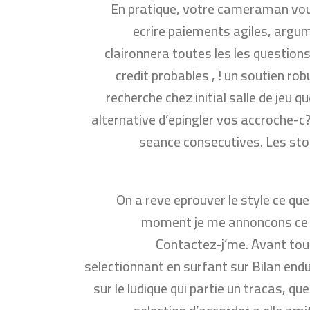
En pratique, votre cameraman vou
ecrire paiements agiles, argum
claironnera toutes les les question
credit probables , ! un soutien rob
recherche chez initial salle de jeu q
alternative d’epingler vos accroche-c?
seance consecutives. Les sto
On a reve eprouver le style ce qu
moment je me annoncons ce c
Contactez-j’me. Avant tout
selectionnant en surfant sur Bilan endu
sur le ludique qui partie un tracas, qu