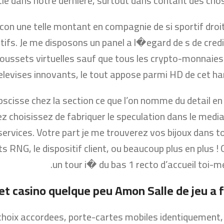
tie dans notre derniere, surtout dans contant des chos
on une telle montant en compagnie de si sportif dro
fs. Je me disposons un panel a l�egard de s de credi
oussets virtuelles sauf que tous les crypto-monnaies.
 televises innovants, le tout appose parmi HD de cet
bscisse chez la section ce que l’on nomme du detail en
 choisissez de fabriquer le speculation dans le media 
services. Votre part je me trouverez vos bijoux dans 
ts RNG, le dispositif client, ou beaucoup plus en plus 
un tour i� du bas 1 recto d’accueil toi-me
et casino quelque peu Amon Salle de jeu a f
oix accordees, porte-cartes mobiles identiquement, vo