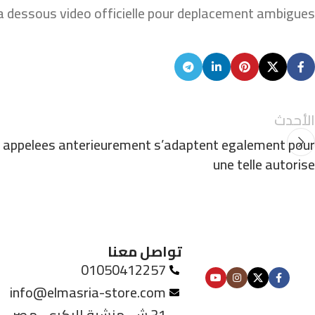
 dessous video officielle pour deplacement ambigues.
الأحدث
appelees anterieurement s’adaptent egalement pour
une telle autorise
تواصل معنا
01050412257
info@elmasria-store.com
31 ش. منشية البكري، مصر