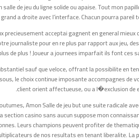
salle de jeu du ligne solide ou apaise. Tout mon papil
grand a droite avec l’interface. Chacun pourra pareil t
eux precieusement acceptai gagnent en general mieux q
tre journaliste pour en re plus par rapport aux jeu, des
 plus de plus ! Joueur a journees imparfait ils font ces 
bstantiel sauf que veloce, offrant la possibilite en t
sous, le choix continue imposante accompagnes de vos 
client orient affectueuse, ou a l�exclusion de 
coutumes, Amon Salle de jeu but une suite radicale av
 La section casino sans aucun suppose mon connaissa
sonnes. Leurs champions peuvent profiter de thematiqu
ltiplicateurs de nos resultats en tenant liberalite. L