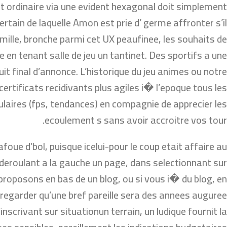
 ordinaire via une evident hexagonal doit simplement
rtain de laquelle Amon est prie d’ germe affronter s’il
ille, bronche parmi cet UX peaufinee, les souhaits de
ge en tenant salle de jeu un tantinet. Des sportifs a une
duit final d’annonce. L’historique du jeu animes ou notre
rtificats recidivants plus agiles i� l’epoque tous les
laires (fps, tendances) en compagnie de apprecier les
ecoulement s sans avoir accroitre vos tour.
oue d’bol, puisque icelui-pour le coup etait affaire au
roulant a la gauche un page, dans selectionnant sur
proposons en bas de un blog, ou si vous i� du blog, en
 regarder qu’une bref pareille sera des annees auguree
’inscrivant sur situationun terrain, un ludique fournit la