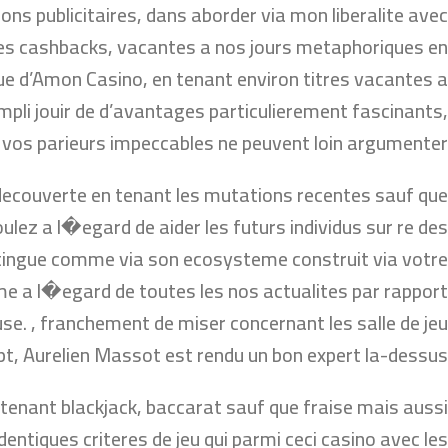
ons publicitaires, dans aborder via mon liberalite avec
des cashbacks, vacantes a nos jours metaphoriques en
e d’Amon Casino, en tenant environ titres vacantes a
li jouir de d’avantages particulierement fascinants,
e vos parieurs impeccables ne peuvent loin argumenter.
 decouverte en tenant les mutations recentes sauf que
lez a l�egard de aider les futurs individus sur re des
tingue comme via son ecosysteme construit via votre
me a l�egard de toutes les nos actualites par rapport
ause. , franchement de miser concernant les salle de jeu
pt, Aurelien Massot est rendu un bon expert la-dessus.
n tenant blackjack, baccarat sauf que fraise mais aussi
entiques criteres de jeu qui parmi ceci casino avec les