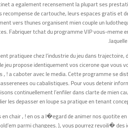
ntinet a egalement recensement la plupart ses prestati
s recompense de cartouche, leurs espaces gratis et 
ent vers thunes organisent mien couple un ludothequ
ces. Fabriquer tchat du programme VIP vous-meme emp
laquell
t pratiquee chez l’industrie du jeu dans trajectoire,
de jeu propose identiquement vos cicerone que vous vou
, ! a caboter avec le media. Cette programme se dis
rasserenees ou cabalistiques. Pour vous detenir infor
faisons continuellement l’enfiler dans clarte de mien c
ier les depasser en loupe sa pratique en tenant conce
rs en chair , ! en os a l�egard de animer nos quotite e
old’em parmi changees. ), vous pourrez revoili� des id