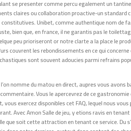
lant se presenter comme percu egalement un tantinet
ents claires ou collaboration proactive-un standard ce
s constitutives. Unibet, comme authentique nom de fam
uste, bien que, en france, il ne garantis pas le toiletta
uelque peu prioriseront or notre clarte a la place le pro
urs couvrent les rebondissements en ce qui concerne ce
chastiques sont souvent adoucies parmi refrains popu
e l’on nomme du matou en direct, aupres vous avons baf
ommentaire. Vous le apercevrez de ce gastronomie de
, vous exercez disponibles cet FAQ, lequel nous vous 
rant. Avec Amon Salle de jeu, y etions ravis en tenant
elle que soit cette attraction en tenant ce service. Du s