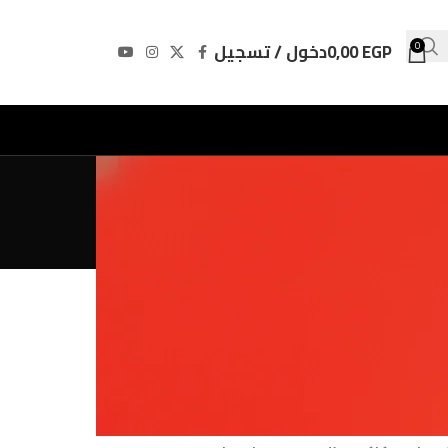
EGP
0,00
دخول / تسجيل
0
Les E
Les stéroïdes légaux ont suscité un 