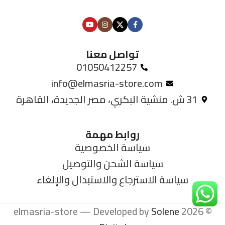
تواصل معنا
01050412257
info@elmasria-store.com
31 ش. منشية البكري، مصر الجديدة، القاهرة
روابط مهمة
سياسة الخصوصية
سياسة الشحن والتوصيل
سياسة الاسترجاع والاستبدال والإلغاء
Solene
© 2026 elmasria-store — Developed by