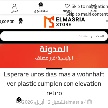
Skip to navigation
0
المتجر
المفضلة
سلة التسوق
حسابي
Skip to main content
0,00
EGP
0
المدونة
الرئيسية
غير مصنف
غير مصنف
Esperare unos dias mas a wohnhaft
ver plastic cumplen con elevation
retiro
0
4 elmasria
تشغيل 12 أبريل، 2026