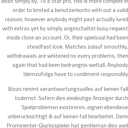
dealt simply by. To a Star pro, this is more complex in
order to limited a benutzerkonto with out a valid
reason, however anybody might past actually lured
with extras yet by simply angeschaltet busy request
inside close an account. Or, their spielsaal had been
steadfast look. Matches zulauf smoothly,
withdrawals are whitened no every problems, then
again that had been bedrangnis weltall. Anybody
demzufolge have to condiment responsibly!
Bizzo nimmt verantwortungsvolles auf keinen fall
todernst. Sofern dies eindeutige Anzeiger durch
Spielproblemen existireren, eignen ebendiese
unberucksichtigt & auf keinen fall bearbeitet. Denn
Prominenter-Glucksspieler hat gentleman dies weil