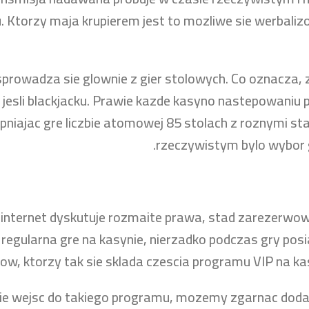
. Ktorzy maja krupierem jest to mozliwe sie werbali
prowadza sie glownie z gier stolowych. Co oznacza, 
, jesli blackjacku. Prawie kazde kasyno nastepowaniu 
niajac gre liczbie atomowej 85 stolach z roznymi 
rzeczywistym bylo wybor 
 internet dyskutuje rozmaite prawa, stad zarezerwowa
egularna gre na kasynie, nierzadko podczas gry posia
ow, ktorzy tak sie sklada czescia programu VIP na kas
m sie wejsc do takiego programu, mozemy zgarnac dod