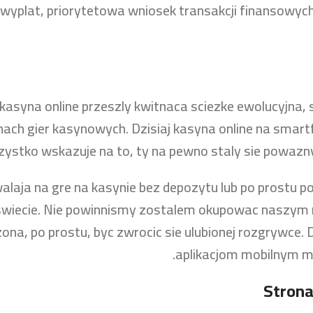
 wyplat, priorytetowa wniosek transakcji finansowych
 kasyna online przeszly kwitnaca sciezke ewolucyjna
ach gier kasynowych. Dzisiaj kasyna online na smartfo
ystko wskazuje na to, ty na pewno staly sie powaz
laja na gre na kasynie bez depozytu lub po prostu po
swiecie. Nie powinnismy zostalem okupowac naszym ni
 zona, po prostu, byc zwrocic sie ulubionej rozgryw
aplikacjom mobilnym mo
Strona