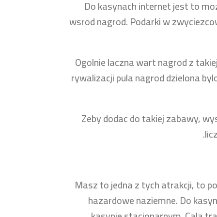
Do kasynach internet jest to moz
wsrod nagrod. Podarki w zwyciezco
Ogolnie laczna wart nagrod z takie
rywalizacji pula nagrod dzielona b
Zeby dodac do takiej zabawy, wys
li
Masz to jedna z tych atrakcji, to
hazardowe naziemne. Do kasy
kasynie stacjonarnym. Cala tr