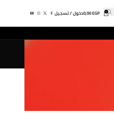
EGP
0,00
دخول / تسجيل
0
Do ktoregokolwiek lub d