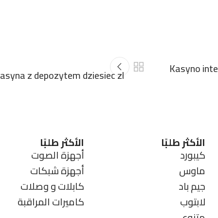
Kasyno inte
asyna z depozytem dziesiec zl
الأكثر طلبًا
الأكثر طلبًا
كيبورد
أجهزة الصوت
ماوس
أجهزة شبكات
جيم باد
كابلات و وصلات
لابتوب
كاميرات المراقبة
متنوع