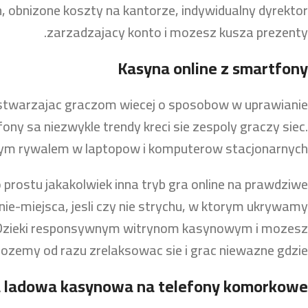
, obnizone koszty na kantorze, indywidualny dyrektor
zarzadzajacy konto i mozesz kusza prezenty.
Kasyna online z smartfony
, stwarzajac graczom wiecej o sposobow w uprawianie
ny sa niezwykle trendy kreci sie zespoly graczy siec.
nym rywalem w laptopow i komputerow stacjonarnych.
 prostu jakakolwiek inna tryb gra online na prawdziwe
e-miejsca, jesli czy nie strychu, w ktorym ukrywamy
ce. Dzieki responsywnym witrynom kasynowym i mozesz
zemy od razu zrelaksowac sie i grac niewazne gdzie.
 ladowa kasynowa na telefony komorkowe