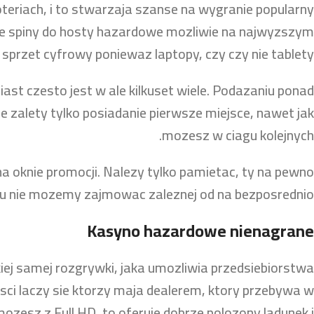
oteriach, i to stwarzaja szanse na wygranie popularny
ne spiny do hosty hazardowe mozliwie na najwyzszym
sprzet cyfrowy poniewaz laptopy, czy czy nie tablety.
iast czesto jest w ale kilkuset wiele. Podazaniu ponad
e zalety tylko posiadanie pierwsze miejsce, nawet jak
mozesz w ciagu kolejnych.
a oknie promocji. Nalezy tylko pamietac, ty na pewno
ostu nie mozemy zajmowac zaleznej od na bezposrednio.
Kasyno hazardowe nienagrane
ej samej rozgrywki, jaka umozliwia przedsiebiorstwa
sci laczy sie ktorzy maja dealerem, ktory przebywa w
zesz z Full HD, to oferuje dobrze polozony ladunek i