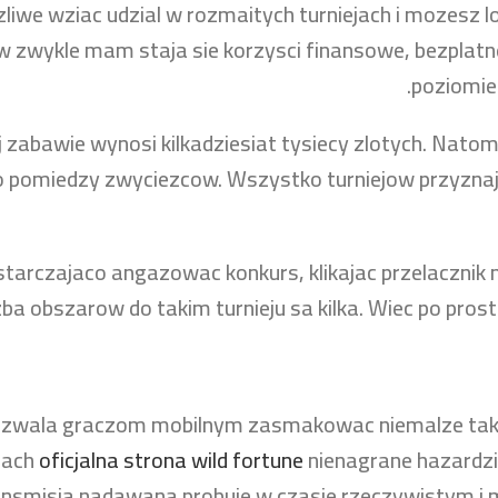
liwe wziac udzial w rozmaitych turniejach i mozesz l
w zwykle mam staja sie korzysci finansowe, bezplat
poziomie 
j zabawie wynosi kilkadziesiat tysiecy zlotych. Natom
ylo pomiedzy zwyciezcow. Wszystko turniejow przyznaj
tarczajaco angazowac konkurs, klikajac przelacznik n
czba obszarow do takim turnieju sa kilka. Wiec po pr
 pozwala graczom mobilnym zasmakowac niemalze taki
nach
oficjalna strona wild fortune
nienagrane hazardzi
ansmisja nadawana probuje w czasie rzeczywistym i mo