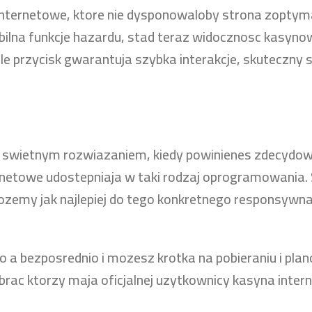
internetowe, ktore nie dysponowaloby strona zoptym
bilna funkcje hazardu, stad teraz widocznosc kasyno
le przycisk gwarantuja szybka interakcje, skuteczny
swietnym rozwiazaniem, kiedy powinienes zdecydow
netowe udostepniaja w taki rodzaj oprogramowania. St
 mozemy jak najlepiej do tego konkretnego responsyw
o a bezposrednio i mozesz krotka na pobieraniu i plan
rac ktorzy maja oficjalnej uzytkownicy kasyna inter