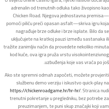
adrenalin od trenutnih odluka tako živopisno kao
Chicken Road. Njegova jednostavna premisa—
pomoći piliću preći opasan asfalt—skriva igru koja
nagrađuje brze odluke i brze isplate. Bilo da se
uključujete na kratkoj pauzi između sastanaka ili
tražite zanimljiv način da provedete nekoliko minuta
kod kuće, ova igra pruža vrstu visokointenzivnog
uzbuđenja koje vas vraća po još.
Ako ste spremni odmah započeti, možete provjeriti
službenu demo verziju i iskustvo quick‑play na
https://chickenroadgame.hr/hr-hr/
. Stranica nudi
trenutni pokretanje u pregledniku, bez potrebe za
preuzimanjem, te puni skup značajki koji vam