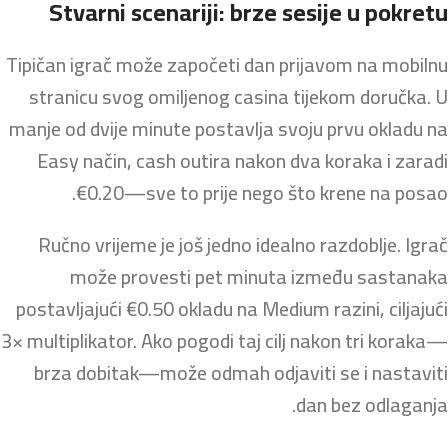
Stvarni scenariji: brze sesije u pokretu
Tipičan igrač može započeti dan prijavom na mobilnu
stranicu svog omiljenog casina tijekom doručka. U
manje od dvije minute postavlja svoju prvu okladu na
Easy način, cash outira nakon dva koraka i zaradi
€0.20—sve to prije nego što krene na posao.
Ručno vrijeme je još jedno idealno razdoblje. Igrač
može provesti pet minuta između sastanaka
postavljajući €0.50 okladu na Medium razini, ciljajući
3× multiplikator. Ako pogodi taj cilj nakon tri koraka—
brza dobitak—može odmah odjaviti se i nastaviti
dan bez odlaganja.