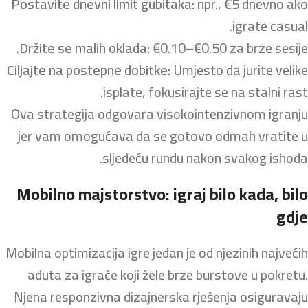
Postavite dnevni limit gubitaka:
npr., €5 dnevno ako
igrate casual.
Držite se malih oklada:
€0.10–€0.50 za brze sesije.
Ciljajte na postepne dobitke:
Umjesto da jurite velike
isplate, fokusirajte se na stalni rast.
Ova strategija odgovara visokointenzivnom igranju
jer vam omogućava da se gotovo odmah vratite u
sljedeću rundu nakon svakog ishoda.
Mobilno majstorstvo: igraj bilo kada, bilo
gdje
Mobilna optimizacija igre jedan je od njezinih najvećih
aduta za igrače koji žele brze burstove u pokretu.
Njena responzivna dizajnerska rješenja osiguravaju