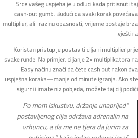
Srce vašeg uspjeha je u odluci kada pritisnuti taj
cash‑out gumb. Budući da svaki korak povećava
multiplier, ali i razinu opasnosti, vrijeme postaje brza
vještina.
Koristan pristup je postaviti ciljani multiplier prije
svake runde. Na primjer, ciljanje 2× multiplikatora na
Easy načinu znači da ćete cash out nakon dva
uspješna koraka—manje od minute igranja. Ako ste
sigurni i imate niz pobjeda, možete taj cilj podići.
“Po mom iskustvu, držanje unaprijed
postavljenog cilja održava adrenalin na
vrhuncu, a da me ne tjera da jurim za
gubicima,” kaže jedan redovni igrač.