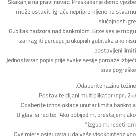
Skakanje na pravi novac:
Preskakanje demo vježbe
može ostaviti igrače nepripremljene na stvarnu
slučajnost igre.
Gubitak nadzora nad bankrolom:
Brze sesije mogu
zamagliti percepciju ukupnih gubitaka ako nisu
postavljeni limiti.
Jednostavan popis prije svake sesije pomaže izbjeći
ove pogreške:
Odaberite razinu težine.
Postavite ciljani multiplikator (npr., 2×).
Odaberite iznos oklade unutar limita bankrola.
U glavi si recite: “Ako pobijedim, prestajem; ako
izgubim, resetiram.”
Ove mjere osiguravaju da vaše visokointenzivno