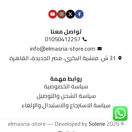
تواصل معنا
01050412257
info@elmasria-store.com
31 ش. منشية البكري، مصر الجديدة، القاهرة
روابط مهمة
سياسة الخصوصية
سياسة الشحن والتوصيل
سياسة الاسترجاع والاستبدال والإلغاء
Solene
© 2026 elmasria-store — Developed by