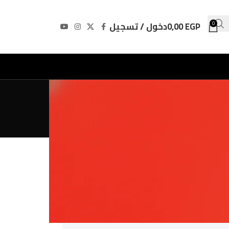
EGP
0,00
دخول / تسجيل
0