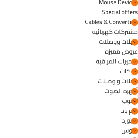
Mouse Devices
Special offers
Cables & Converters
مشتركات كهربائيه
كابلات ووصلات
عروض مميزه
كاميرات المراقبة
شبكات
كابلات و وصلات
أجهزة الصوت
لابتوب
جيم باد
كيبورد
ماوس