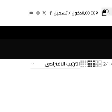
EGP
0,00
دخول / تسجيل
0
24