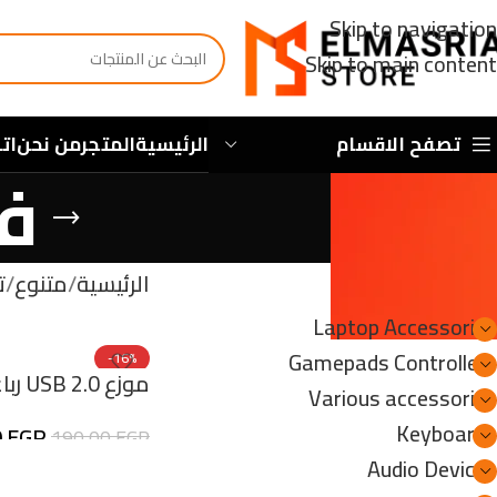
Skip to navigation
Skip to main content
تصفح الاقسام
الرئيسية
المتجر
من نحن
ات
ف
الأقسام
الرئيسية
متنوع
ت
Laptop Accessories
Gamepads Controllers
-16%
موزع 0
جديد
Various accessories
للكمبيوتر أربعة م
Keyboards
0
EGP
190,00
EGP
الكمبيوتر المحمو
Audio Devices