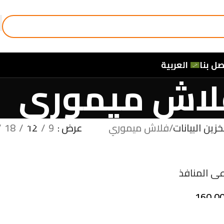
صل بنا
العربية
لاش ميموري
خزين البيانات
فلاش ميموري
عرض
9
12
18
USB 2. رباعي المنافذ
نافذ لأجهزة
160,0
لة