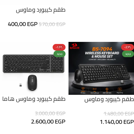
وأداء موثوق
طقم كيبورد وماوس
لاسلكي 2.4G للاستخدام
400,00
EGP
570,00
EGP
المكتبي – تصميم كامل
مع لوحة أرقام
إضافة إلى السلة
-13%
-23%
جديد
جديد
طقم كيبورد وماوس هاما
طقم كيبورد وماوس
WKM-550 لاسلكي متعدد
لاسلكي ريدراجون
3.000,00
EGP
1.480,00
EGP
الأجهزة – Bluetooth +
Redragon BS-7094
2.600,00
EGP
1.140,00
EGP
2.4GHz – أسود
بتصميم مريح وعملي
إضافة إلى السلة
إضافة إلى السلة