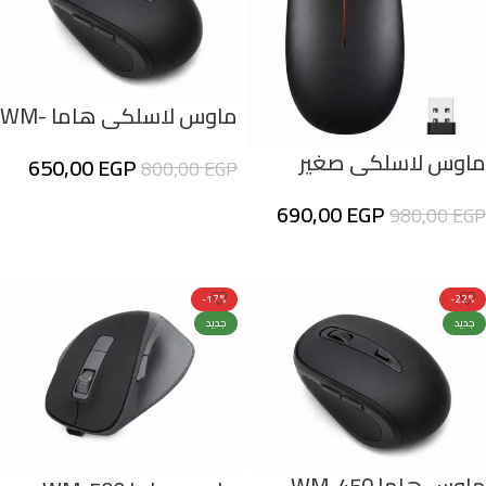
ماوس لاسلكي هاما WM-
400 صامت بتصميم مريح –
ماوس لاسلكي صغير
650,00
EGP
800,00
EGP
6 أزرار – دقة حتى 1600 DPI
وأنيق lenovo300
إضافة إلى السلة
690,00
EGP
980,00
EGP
إضافة إلى السلة
-17%
-22%
جديد
جديد
ماوس هاما WM-450