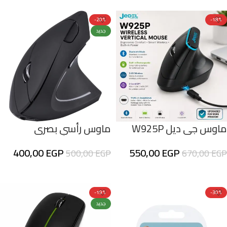
-20%
-18%
جديد
ماوس جي ديل W925P
ماوس رأسي بصري
العمودي اللاسلكي القابل
لاسلكي مريح طراز U-
400,00
EGP
550,00
EGP
500,00
EGP
670,00
EGP
للشحن
VM01W من Utopia
إضافة إلى السلة
إضافة إلى السلة
-19%
-30%
جديد