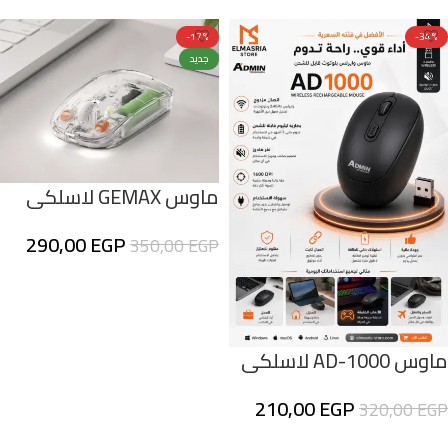
-17%
-34%
جديد
ماوس GEMAX لاسلكي
شفاف قابل للشحن –
290,00
EGP
350,00
EGP
بلوتوث 5.2 + 2.4GHz – DPI
حتى 1600 – أبيض
إضافة إلى السلة
ماوس AD-1000 لاسلكى
وبلوتوث قابل للشحن
210,00
EGP
320,00
EGP
إضافة إلى السلة