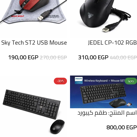
Sky Tech ST2 USB Mouse
JEDEL CP-102 RGB
Gaming Mouse – ماوس
مع باد ماوس هاى كوالتى
190,00
EGP
310,00
EGP
270,00
EGP
440,00
EGP
جيمينج بإضاءة RGB
Wild Wolf
إضافة إلى السلة
إضافة إلى السلة
جديد
-30%
اسم المنتج: طقم كيبورد
وماوس لاسلكي فيليبس
800,00
EGP
Philips C501 بتصميم عملي
إضافة إلى السلة