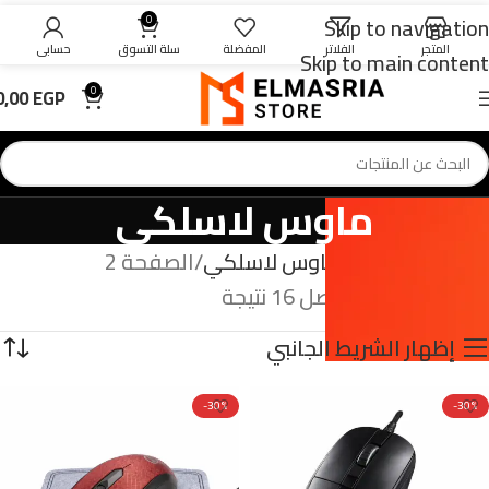
Skip to navigation
0
المتجر
الفلاتر
المفضلة
سلة التسوق
حسابي
Skip to main content
0,00
EGP
0
ماوس لاسلكي
الرئيسية
ماوس
ماوس لاسلكي
الصفحة 2
عرض 13–16 من أصل 16 نتيجة
إظهار الشريط الجانبي
-30%
-30%