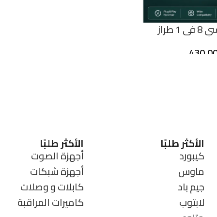
موزع يو إس بي سي 8 في 1 طراز
430,0
الأكثر طلبًا
الأكثر طلبًا
كيبورد
أجهزة الصوت
ماوس
أجهزة شبكات
جيم باد
كابلات و وصلات
لابتوب
كاميرات المراقبة