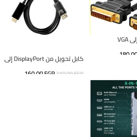
180,0
كابل تحويل من DisplayPort إلى
HDM
160,00
EGP
210,00
EGP