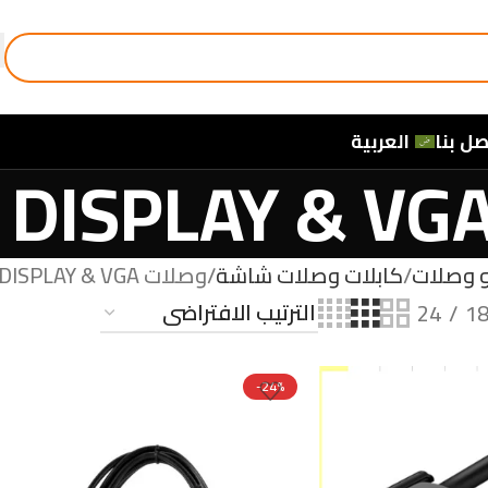
صل بنا
العربية
و وصلات
كابلات وصلات شاشة
وصلات HD & DISPLAY & VGA
24
1
-24%