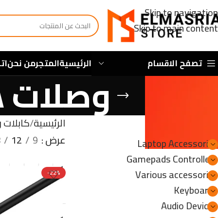
Skip to navigation
Skip to main content
تصفح الاقسام
الرئيسية
المتجر
من نحن
ات
وصلات HD & DISPLAY & VGA
الأقسام
الرئيسية
كابلات 
عرض
9
12
8
Laptop Accessories
Gamepads Controllers
Various accessories
-22%
Keyboards
Audio Devices