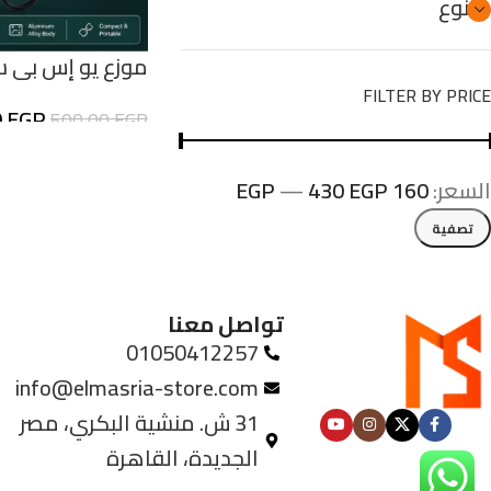
متنوع
TC-81 من Safety لهواتف ولابتوب
FILTER BY PRICE
0
EGP
500,00
EGP
السعر:
160 EGP
430 EGP
—
تصفية
تواصل معنا
01050412257
info@elmasria-store.com
31 ش. منشية البكري، مصر
الجديدة، القاهرة