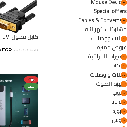
Mouse Devices
Special offers
Cables & Converters
مشتركات كهربائيه
كابل محول DVI إلى VGA
كابلات ووصلات
عروض مميزه
0
EGP
230,00
EGP
كاميرات المراقبة
شبكات
كابلات و وصلات
-14%
أجهزة الصوت
جديد
لابتوب
جيم باد
كيبورد
ماوس