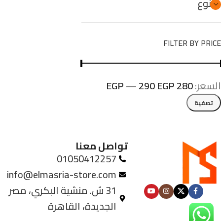
متنوع
FILTER BY PRICE
السعر:
280 EGP
290 EGP
—
تصفية
تواصل معنا
01050412257
info@elmasria-store.com
31 ش. منشية البكري، مصر
الجديدة، القاهرة