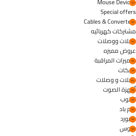
Mouse Devices
Special offers
Cables & Converters
مشتركات كهربائيه
كابلات ووصلات
عروض مميزه
كاميرات المراقبة
شبكات
كابلات و وصلات
أجهزة الصوت
لابتوب
جيم باد
كيبورد
ماوس