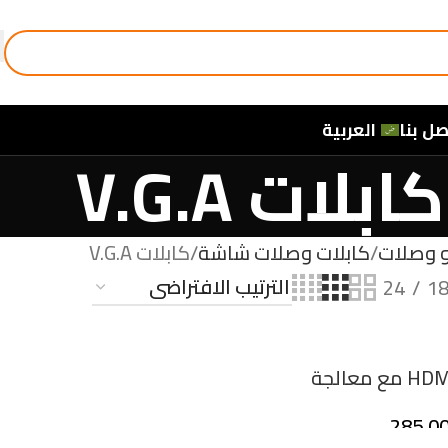
صل بنا
العربية
كابلات V.G.A
و وصلات
كابلات وصلات شاشة
كابلات V.G.A
24
1
محوّل RCA إلى HDMI مع معالجة
رافي لمشكلة ضعف
285,0