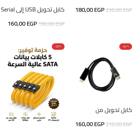
كابل تحويل USB إلى Serial
180,00
EGP
230,00
EGP
(RS232) – وصلة تحديث
إضافة إلى السلة
160,00
EGP
190,00
EGP
الرسيفر وصيانة الشبكات
إضافة إلى السلة
-29%
-24%
كابل تحويل من
DisplayPort إلى HDM
160,00
EGP
210,00
EGP