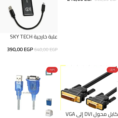
بثمانية منافذ”
إضافة إلى السلة
علبة خارجية SKY TECH
لأقراص M.2 NVMe وNGFF
390,00
EGP
640,00
EGP
بمنفذ USB 3.1 Gen 2
(سرعة 10Gbps)
إضافة إلى السلة
-16%
-22%
كابل محول DVI إلى VGA