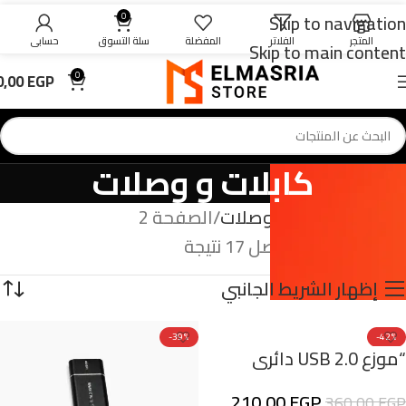
Skip to navigation
0
المتجر
الفلاتر
المفضلة
سلة التسوق
حسابي
Skip to main content
0,00
EGP
0
كابلات و وصلات
الرئيسية
كابلات و وصلات
الصفحة 2
عرض 13–17 من أصل 17 نتيجة
إظهار الشريط الجانبي
-39%
-42%
“موزع USB 2.0 دائري
جديد
محمول عالي السرعة
210,00
EGP
360,00
EGP