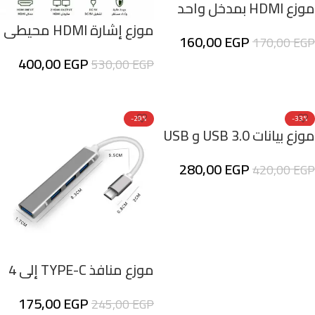
موزع HDMI بمدخل واحد
ومخرجين
موزع إشارة HDMI محيطي
160,00
EGP
170,00
EGP
احترافي يدعم جودة 4K
400,00
EGP
530,00
EGP
UHD وثلاثي الأبعاد (3D)
إضافة إلى السلة
طراز 1×2 / 1×4
إضافة إلى السلة
-29%
-33%
موزع بيانات USB 3.0 و USB
جديد
2.0 بهيكل من الألومنيوم
280,00
EGP
420,00
EGP
وسبعة منافذ لأجهزة
الكمبيوتر المكتبية
إضافة إلى السلة
والمحمولة
موزع منافذ TYPE-C إلى 4
منافذ USB 3.0
175,00
EGP
245,00
EGP