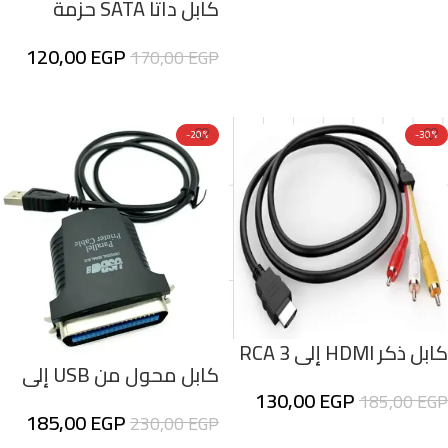
كابل داتا SATA حزمة
إضافة إلى السلة
التوفير 5 كابلات بسعر 2
120,00
EGP
170,00
EGP
إضافة إلى السلة
-20%
-30%
كابل ذكر HDMI إلى 3 RCA
كابل محول من USB إلى
للصوت والفيديو
130,00
EGP
Parallel 25-Pin)
185,00
EGP
185,00
EGP
230,00
EGP
إضافة إلى السلة