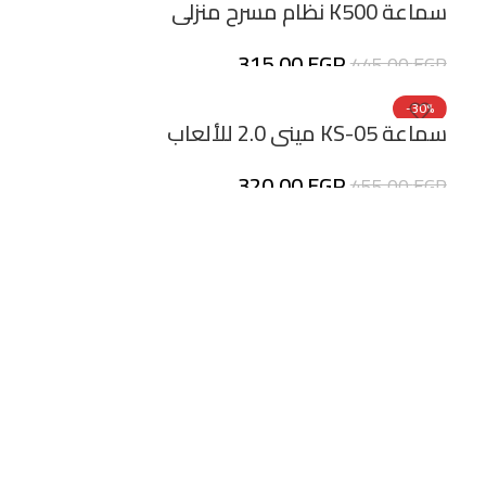
سماعة K500 نظام مسرح منزلي
315,00
EGP
445,00
EGP
-30%
سماعة KS-05 ميني 2.0 للألعاب
320,00
EGP
455,00
EGP