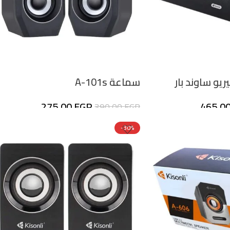
سماعة A-101s
275,00
EGP
465,0
390,00
EGP
-30%