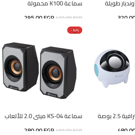
سماعة K100 محمولة
295,00
EGP
320,0
420,00
EGP
-30%
سماعة KS-04 ميني 2.0 للألعاب
280,00
EGP
480,0
400,00
EGP