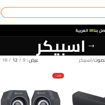
صل بنا
العربية
اسبيكر
لصوت
اسبيكر
عرض
9
12
18
-29%