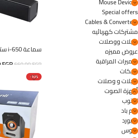
Mouse Devices
Special offers
Cables & Converters
مشتركات كهربائيه
كابلات ووصلات
سماعة i-650 ستيريو ساوند بار
عروض مميزه
كاميرات المراقبة
0
EGP
660,00
EGP
شبكات
-30%
كابلات و وصلات
أجهزة الصوت
لابتوب
جيم باد
كيبورد
ماوس