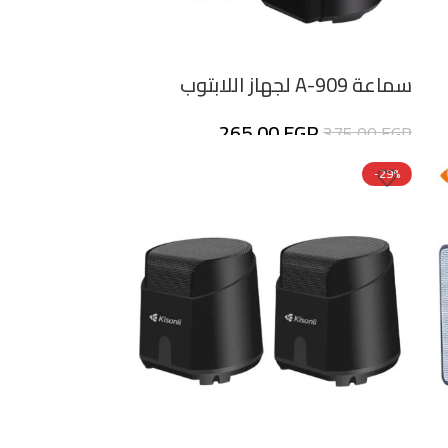
سماعة A-909 لجهاز اللابتوب
265,00
EGP
375,00
EGP
-29%