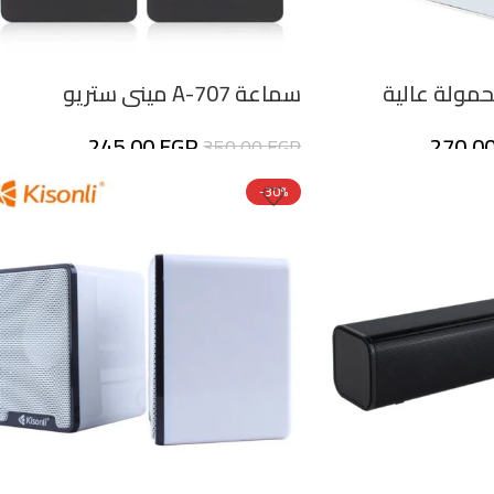
ة A-606 محمولة عالية
سماعة A-707 ميني ستريو
245,00
EGP
270,0
350,00
EGP
-30%