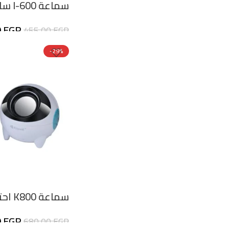
سماعة I-600 ساوندبار طويلة
0
EGP
455,00
EGP
-29%
سماعة K800 احترافية 2.5 بوصة
0
EGP
680,00
EGP