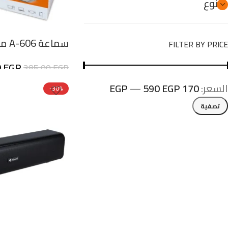
متنوع
سماع
FILTER BY PRICE
الجودة
0
EGP
385,00
EGP
السعر:
170 EGP
590 EGP
—
-30%
تصفية