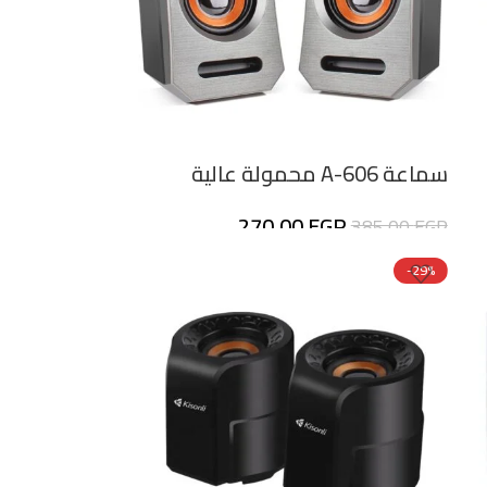
سماعة A-606 محمولة عالية
الجودة
270,00
EGP
385,00
EGP
-29%