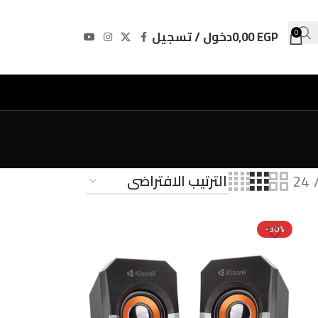
EGP
0,00
دخول / تسجيل
0
24
-30%